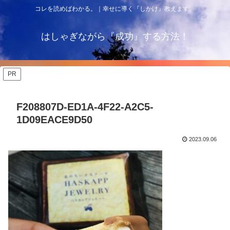
コレを読めばわかる。｜幸せに導く『しかけ』教えます。
はしゃぎながら『成功』する方法！
PR
F208807D-ED1A-4F22-A2C5-
1D09EACE9D50
2023.09.06