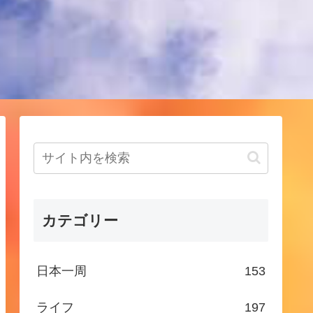
！
カテゴリー
日本一周
153
ライフ
197