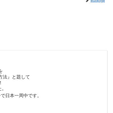
ikuokoge
を
方法』と題して
！
た。
ーで日本一周中です。