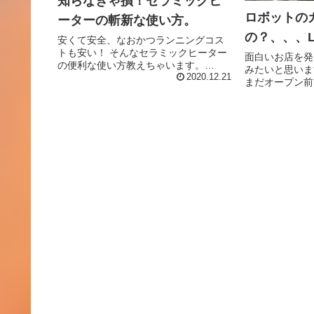
知らなきゃ損！セラミックヒ
ロボットの
ーターの斬新な使い方。
の？、、、LO
安くて安全、なおかつランニングコス
トも安い！ そんなセラミックヒーター
面白いお店を発
の便利な使い方教えちゃいます。
みたいと思いま
(function(b,c,f,g,a,d,e)
2020.12.21
まだオープン前
{b.MoshimoAffiliateObject=a;
したが、外から
b=b||function(){...
面白そう！』と
す。 実際に体
も結構見かけます