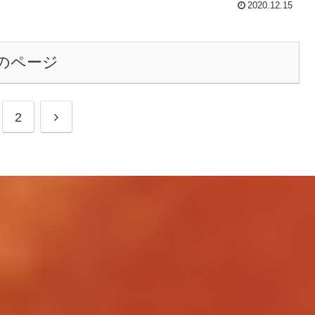
どきは珍しくないのかな？ 飲食店と違
2020.12.15
ってスーパーは、ライバルとの値段競
争が厳しいので嫌なはず、、 それとも
自信があるのか、、、 、...
のページ
次
2
へ