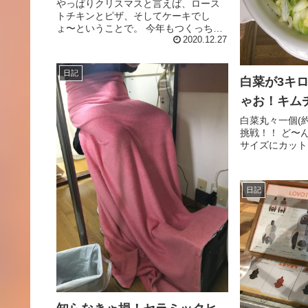
やっぱりクリスマスと言えば、ロース
トチキンとピザ、そしてケーキでし
ょ〜ということで。 今年もつくっちゃ
いました！！ 洗います。 ローストチキ
2020.12.27
ン用に買った『グリラ』を洗います。
(丸鶏のグリラを安く手に入れたい方に
日記
お勧めのチェーン店を紹介、こ...
白菜が3キ
ゃお！キム
白菜丸々一個(
挑戦！！ ど〜ん
サイズにカット
に入れ、塩100
ぜ混ぜして２時
す。 (重しもの
日記
ルに上げて...