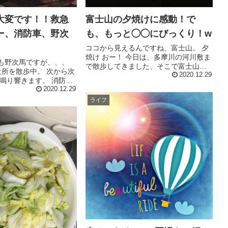
大変です！！救急
富士山の夕焼けに感動！で
ー、消防車、野次
も、もっと◯◯にびっくり！w
ココから見えるんですね、富士山。 夕
焼け おー！ 今日は、多摩川の河川敷ま
も野次馬ですが、、、
で散歩してきました、そこで富士山を
近所を散歩中。 次から次
発見！ ここ大田区に引っ越してから早8
2020.12.29
鳴り響きます。 消防車
ヶ月、見えるよ見えるよと言われてい
車両に道を譲るため、ち
2020.12.29
たものの、なかなか見れずじまいだっ
脇によったら大変なこ
ライフ
た富士山。 お〜！ 本当に...
キィーッ！ もう一台、も
ます。...