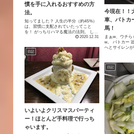
慣を手に入れるおすすめの方
今現在！！
法。
車、パトカ
知ってました？ 人生の半分（約45%）
は、習慣に支配されていたってこと
馬！
を！ がっちりハマる魔法の法則。 しか
まぁw、ウチら
も、それだけではありません、睡眠時
2020.12.31
w。 パトカー 
間にもたっぷり30%は使っています。
へとサイレンが
ということは、自分が意識できてる時
日記
が、、、 緊急
間は、たったの25%しかな...
ょっとだけ道路
とに、、、 キ
日記
う一台とやってき
いよいよクリスマスパーティ
ー！ほとんど手料理で行っち
ゃいます。