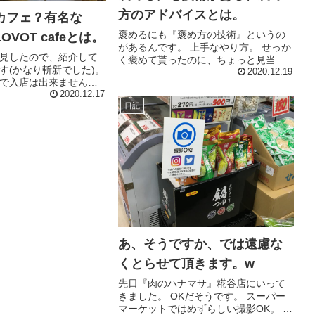
方のアドバイスとは。
カフェ？有名な
褒めるにも『褒め方の技術』というの
VOT cafeとは。
があるんです。 上手なやり方。 せっか
見したので、紹介して
く褒めて貰ったのに、ちょっと見当違
す(かなり斬新でした)。
いだったり、大袈裟に褒められて、な
2020.12.19
で入店は出来ませんで
んだかしっくりこないなぁってコトあ
眺めるだけでも『お？
2020.12.17
りませんか？ 実は褒めるって、結構難
日記
好奇心を刺激されま
しいんです。 そこで、今回は、...
験されている方のブログ
、いろんな人が...
あ、そうですか、では遠慮な
くとらせて頂きます。w
先日『肉のハナマサ』糀谷店にいって
きました。 OKだそうです。 スーパー
マーケットではめずらしい撮影OK。 今