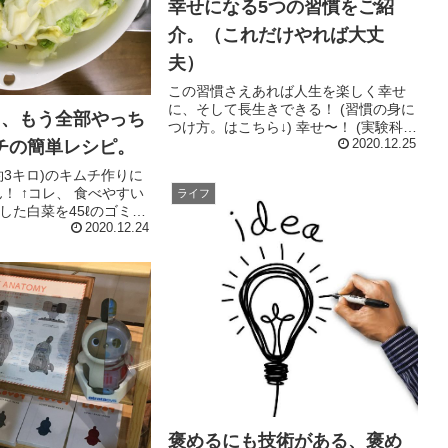
幸せになる5つの習慣をご紹
介。（これだけやれば大丈
夫）
この習慣さえあれば人生を楽しく幸せ
に、そして長生きできる！ (習慣の身に
ロ、もう全部やっち
つけ方。はこちら↓) 幸せ〜！ (実験科学
チの簡単レシピ。
の結果です、あくまでも確率の高い方
2020.12.25
法論だと思って読んで下さいね。m(_
約3キロ)のキムチ作りに
_)m) それではいきます。 まずは、この
！ ↑コレ、 食べやすい
ライフ
ブログでも再...
した白菜を45ℓのゴミ袋
gと水500mlを一緒に混
2020.12.24
間ほどつけたヤツで
せました。) その後、ザ
褒めるにも技術がある、褒め