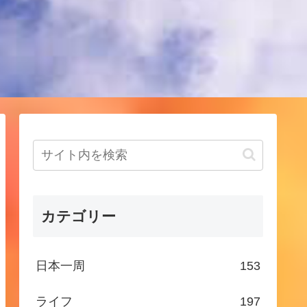
！
カテゴリー
日本一周
153
ライフ
197