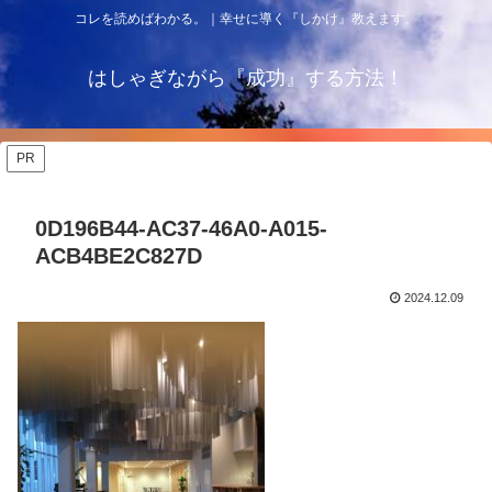
コレを読めばわかる。｜幸せに導く『しかけ』教えます。
はしゃぎながら『成功』する方法！
PR
0D196B44-AC37-46A0-A015-
ACB4BE2C827D
2024.12.09