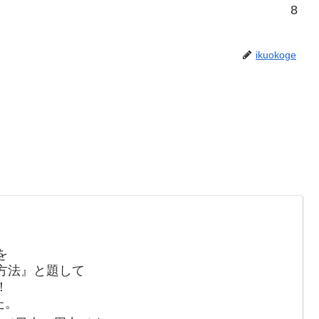
8
ikuokoge
を
方法』と題して
！
た。