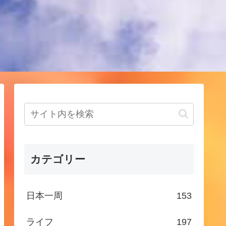
！
カテゴリー
日本一周
153
ライフ
197