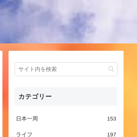
！
カテゴリー
日本一周
153
ライフ
197