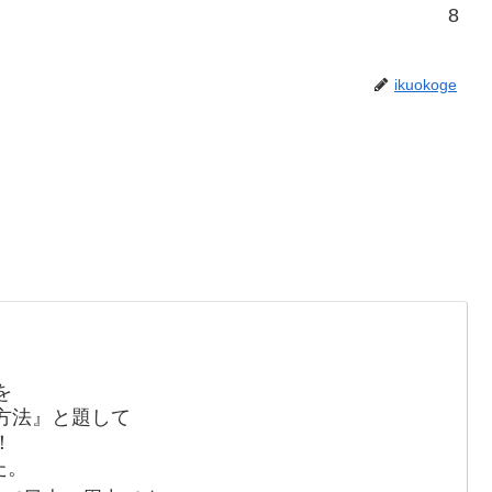
8
ikuokoge
を
方法』と題して
！
た。