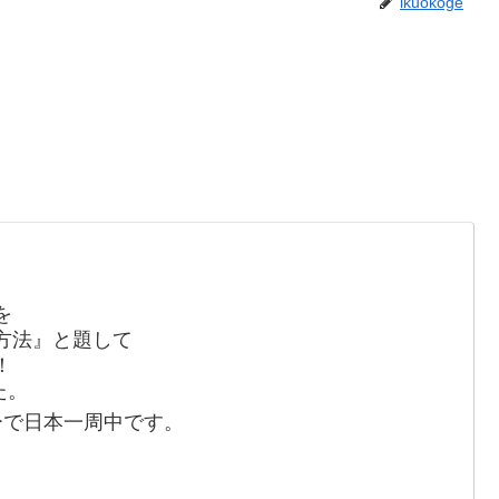
ikuokoge
を
方法』と題して
！
た。
ーで日本一周中です。