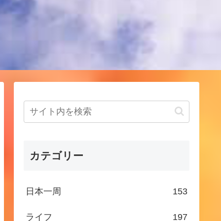
！
カテゴリー
日本一周
153
ライフ
197