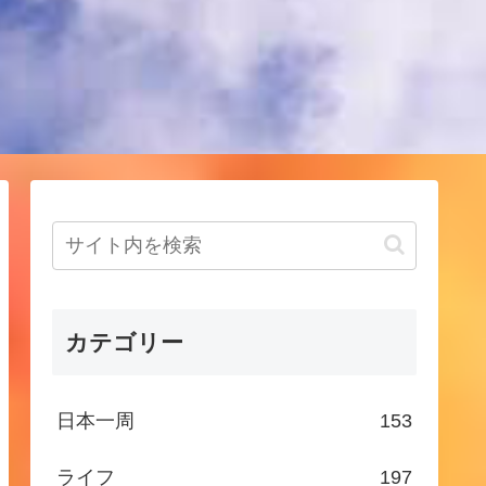
！
カテゴリー
日本一周
153
ライフ
197