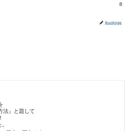
8
ikuokoge
を
方法』と題して
！
た。