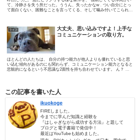
て、冷静さを失う所だった。ううん、失ったかなw . つい自分にとっ
て面白くない、困難なことを言ってくる、そして噛み付いてこられる
と防衛反応からやり返したくなります。 ついカッと...
大丈夫、思い込みですよ！上手な
ライフ
コミュニケーションの取り方。
ほとんどの人たちは、 自分の持つ能力が他人よりも優れていると思
い込む傾向があるのにも関わらず、コミュニケーション能力となると
悲観的になるという不思議な2面性を持ち合わせています。 ん？ 日
常生活でおこなわれる毎日の行動や出来事、これは何度も...
この記事を書いた人
ikuokoge
FIREしました。
今までに学んだ知識と経験を
『はしゃぎながら成功する方法』と題して
ブログと電子書籍で発信中！
最近はYouTubeも始めました。