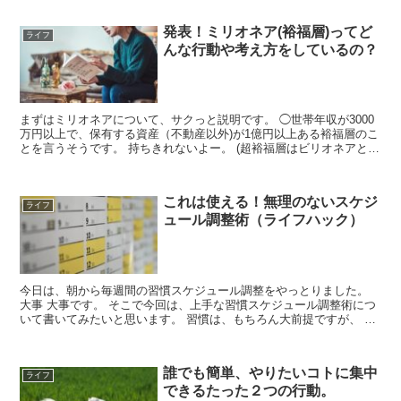
発表！ミリオネア(裕福層)ってど
ライフ
んな行動や考え方をしているの？
まずはミリオネアについて、サクっと説明です。 ◯世帯年収が3000
万円以上で、保有する資産（不動産以外)が1億円以上ある裕福層のこ
とを言うそうです。 持ちきれないよー。 (超裕福層はビリオネアとい
うそうです。) そんな凄い人達が、普段どうい...
これは使える！無理のないスケジ
ライフ
ュール調整術（ライフハック）
今日は、朝から毎週間の習慣スケジュール調整をやっとりました。
大事 大事です。 そこで今回は、上手な習慣スケジュール調整術につ
いて書いてみたいと思います。 習慣は、もちろん大前提ですが、 そ
の習慣に無理が出ないよう、自分ができるペースに、ス...
誰でも簡単、やりたいコトに集中
ライフ
できるたった２つの行動。