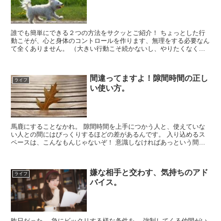
誰でも簡単にできる２つの方法をサクッとご紹介！ ちょっとした行
動こそが、心と身体のコントロールを作ります、無理をする必要なん
て全くありません。 （大きい行動こそ続かないし、やりたくなくな
いものです） (前回記事ですが→やらなくてはいけない事...
間違ってますよ！隙間時間の正し
ライフ
い使い方。
馬鹿にすることなかれ。 隙間時間を上手につかう人と、使えていな
い人との間にはびっくりするほどの差があるんです。 入り込めるス
ペースは、こんなもんじゃないぞ！ 意識しなければあっという間に
なくなってしまう隙間時間、あなたは上手に使えてますか？...
嫌な相手と交わす、気持ちのアド
ライフ
バイス。
昨日だった。 急にビックリする様な条件を、 強制してくる仲間がい