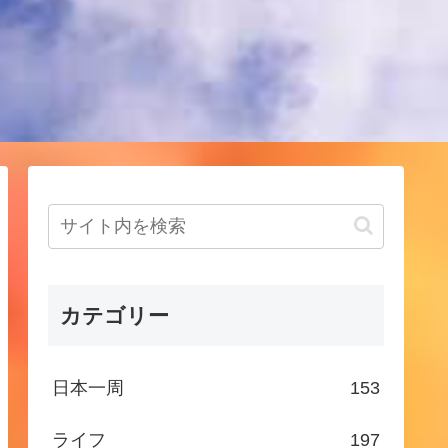
！
カテゴリー
日本一周
153
ライフ
197