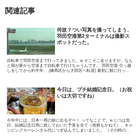
関連記事
何故？つい写真を撮ってしまう、
日記
羽田空港第2ターミナルは撮影ス
ポットだった。
自転車で羽田空港まで行ってきました。w そこそこ走りますが、なん
と我が家から空港まで自転車で行けちゃうんです。 羽田空港 引っ越
しをしてから約半年、 (練馬区から大田区へ転居) 最初に観に行った
時ほどの感動は無くなりましたが、やっぱり空港は...
今日は、プチ結婚記念日。（お祝
日記
いは大切ですね）
今年中には、日本一周の旅に出るぞー！ ってなことで。w じつは先
日、結婚記念日用に残しておいた予算を全て（視察もかねて）、キャ
ンピングカーレンタル代につぎ込んでしまいました。 （その時の記
事↓っす。） でもでも💦 やっぱり今日は記念日、、乾...