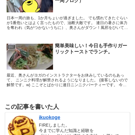
一周ブログ）
日本一周の旅も、1か月ちょいが過ぎました。 でも慣れてきたぐらい
が1番危いとはよく言ったもので、油断大敵です。 連日の暑さに体力
を奪われ（気がつかないうちに）、奥さんがダウン！風邪をひいてし
まいました。 （オリジナルキャラの『ぽんぢ君』で顔...
簡単美味しい！今日も手作りガー
日記
リックトーストでランチ。
最近、奥さんがヨガのインストラクターをお休みしているのもあっ
て、 ニンニク料理が解禁されるようになりました。 (接客しないので
解禁です。w) ここぞとばかりに連日ニンニクパーティーです。 今日
も手軽で簡単なガーリックトーストをランチで作った...
この記事を書いた人
ikuokoge
FIREしました。
今までに学んだ知識と経験を