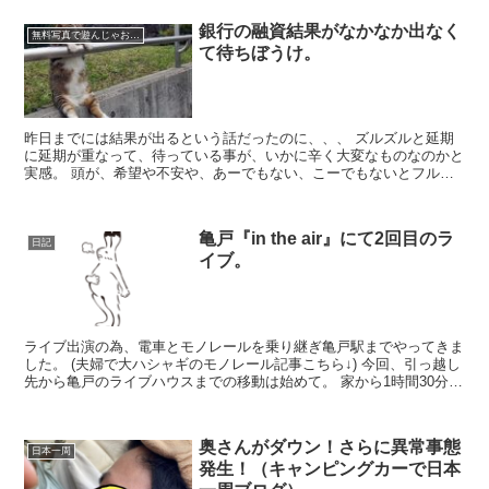
銀行の融資結果がなかなか出なく
無料写真で遊んじゃおう！
て待ちぼうけ。
昨日までには結果が出るという話だったのに、、、 ズルズルと延期
に延期が重なって、待っている事が、いかに辛く大変なものなのかと
実感。 頭が、希望や不安や、あーでもない、こーでもないとフル回
転、ヘトヘトですw マッサージ行きたい 前回のブログで...
亀戸『in the air』にて2回目のラ
日記
イブ。
ライブ出演の為、電車とモノレールを乗り継ぎ亀戸駅までやってきま
した。 (夫婦で大ハシャギのモノレール記事こちら↓) 今回、引っ越し
先から亀戸のライブハウスまでの移動は始めて。 家から1時間30分程
度かかったので思ったよりも遠かったのかな？ ...
奥さんがダウン！さらに異常事態
日本一周
発生！（キャンピングカーで日本