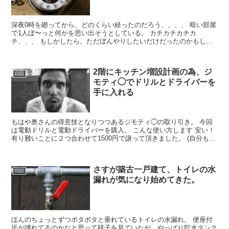
深夜0時を廻ってから、どのくらい経ったのだろう、、、、 暗い部屋
で1人ぼ〜っと何かを思い出そうとしている。 カチカチカチカ
チ、、、 もしかしたら、ただぼんやりしたいだけだったのかもしれ
ない。 なんだろう、大事な『何か』があった筈だし、思い出...
2階にキッチン増設計画の為、ジ
日記
モティ◯でドリルとドライバーを
手に入れる
もはや奥さんの得意技となりつつあるジモティ◯の取り引き。 今回
は電動ドリルと電動ドライバーを購入。 こんな使い方します 安い！
有り難いことに２つ合わせて1500円で譲って頂きました。 (自分もキ
ッチン増設が終わったら、誰かに安く譲ろうと思...
さすが築古一戸建て、トイレの水
日記
漏れが気になり始めてきた。
ほんのちょっとずつポタポタと垂れているトイレの水漏れ。 便座付
近が壊れてるのかなと思って様子を見ていたが、やっぱり貯水タンク