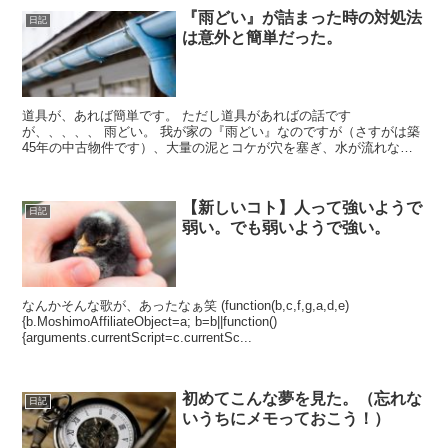
『雨どい』が詰まった時の対処法
日記
は意外と簡単だった。
道具が、あれば簡単です。 ただし道具があればの話です
が、、、、、 雨どい。 我が家の『雨どい』なのですが（さすがは築
45年の中古物件です）、大量の泥とコケが穴を塞ぎ、水が流れなく
なっていました。 雨の日になると屋根を伝って、流れずに溢れ出
た...
【新しいコト】人って強いようで
日記
弱い。でも弱いようで強い。
なんかそんな歌が、あったなぁ笑 (function(b,c,f,g,a,d,e)
{b.MoshimoAffiliateObject=a; b=b||function()
{arguments.currentScript=c.currentSc...
初めてこんな夢を見た。（忘れな
日記
いうちにメモっておこう！）