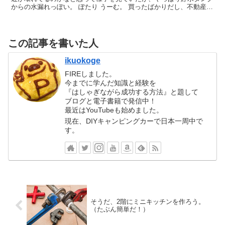
からの水漏れっぽい。 ぽたり うーむ。 買ったばかりだし、不動産会
社に連絡だな。 水道工事屋さんが来てくれるのであれ...
この記事を書いた人
ikuokoge
FIREしました。
今までに学んだ知識と経験を
『はしゃぎながら成功する方法』と題して
ブログと電子書籍で発信中！
最近はYouTubeも始めました。
現在、DIYキャンピングカーで日本一周中で
す。
そうだ、2階にミニキッチンを作ろう。
（たぶん簡単だ！）