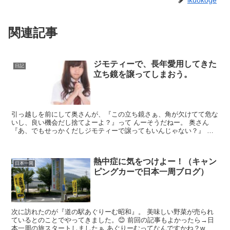
関連記事
ジモティーで、長年愛用してきた
日記
立ち鏡を譲ってしまおう。
引っ越しを前にして奥さんが、『この立ち鏡さぁ、角が欠けてて危な
いし、良い機会だし捨てよーよ？』って んーそうだねー。 奥さん
『あ、でもせっかくだしジモティーで譲ってもいんじゃない？』 そ
れ、いいねー。 グッドアイデア 早速、携帯からネットに...
熱中症に気をつけよー！（キャン
日本一周
ピングカーで日本一周ブログ）
次に訪れたのが『道の駅あぐりーむ昭和』。 美味しい野菜が売られ
ているとのことでやってきました。😊 前回の記事もよかったら→日
本一周の旅スタートしましたぁ あぐりーむってなんですかね？w 調