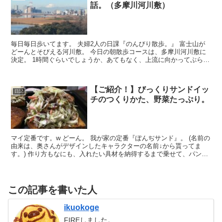
話。（多摩川河川敷）
毎日毎日歩いてます。 夫婦2人の日課『のんびり散歩。』 富士山が
どーんとそびえる河川敷。 今日の朝散歩コースは、多摩川河川敷に
決定。 1時間ぐらいでしょうか、あてもなく、上流に向かってぶらぶ
ら歩きます。 風もなく雲ひとつない天気だったので、...
【ご紹介！】びっくりサンドイッ
日記
チのつくりかた、野菜たっぷり。
マイ定番です。w どーん。 我が家の定番『ぽんぢサンド』。 (名前の
由来は、奥さんがデザインしたキャラクターの名前↓から貰ってま
す。) 作り方もなにも、入れたい具材を納得するまで乗せて、パンで
挟んで押さえ込むだけなんですがw、豪快で面白いみ...
この記事を書いた人
ikuokoge
FIREしました。