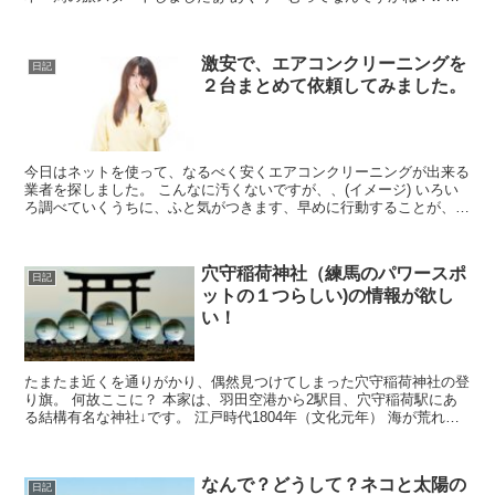
べてみたものの、よくわかりませんでした。💦（面倒くさ...
激安で、エアコンクリーニングを
日記
２台まとめて依頼してみました。
今日はネットを使って、なるべく安くエアコンクリーニングが出来る
業者を探しました。 こんなに汚くないですが、、(イメージ) いろい
ろ調べていくうちに、ふと気がつきます、早めに行動することが、い
かに大事なことなのかと。 よかったぁ。 当たり前と...
穴守稲荷神社（練馬のパワースポ
日記
ットの１つらしい)の情報が欲し
い！
たまたま近くを通りがかり、偶然見つけてしまった穴守稲荷神社の登
り旗。 何故ここに？ 本家は、羽田空港から2駅目、穴守稲荷駅にあ
る結構有名な神社↓です。 江戸時代1804年（文化元年） 海が荒れて
千拓地の堤防が決壊し、水田が海水による甚大な被...
なんで？どうして？ネコと太陽の
日記