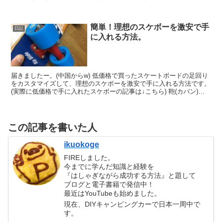
広くなったね〜』『すっきりしたね〜』とか言...
簡単！理想のスケボーを激安で手
日記
に入れる方法。
届きましたー。(中国からw) 低価格で買ったスケートボードの足回り
をカスタマイズして、理想のスケボーを激安で手に入れる方法です。
(実際に低価格で手に入れたスケボーの記事は↓こちら) 鞄(カバン)に
入ってしまう小型サイズでそこそこ乗り心地も...
この記事を書いた人
ikuokoge
FIREしました。
今までに学んだ知識と経験を
『はしゃぎながら成功する方法』と題して
ブログと電子書籍で発信中！
最近はYouTubeも始めました。
現在、DIYキャンピングカーで日本一周中で
す。