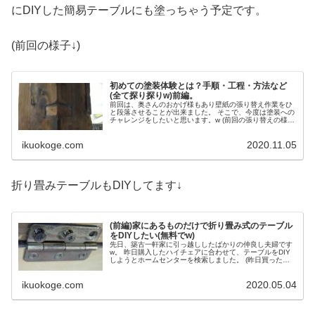
にDIYした簡易テーブルにも塗っちゃう予定です。
(前回の様子↓)
初めての塗装体験とは？手順・工程・方法など
(全て探り探りw)前編。
前回は、奥さんのおかげ様もあり壁紙の張り替え作業をひ
と段落させることが出来ました。 そこで、今度は塗装への
チャレンジをしたいと思います。w (前回の張り替えの様子
はこちら↓) いろいろやってるなぁ〜w 築古の一軒家だけ
に、躊躇することなく好...
ikuokoge.com
2020.11.05
折り畳みテーブルもDIYしてます↓
(前編)家にあるものだけで折り畳み式のテーブル
をDIYしたい(無料でw)
先日、築古一軒家に引っ越ししたばかりの仲良し夫婦です
w。 昨日購入したハイチェアに合わせて、テーブルをDIY
しようとホームセンターを検索しました。 (昨日買ったハ
イチェアの記事はこちら↓) DIYを楽しみたいのも勿論だけ
ど、どうせやるなら安...
ikuokoge.com
2020.05.04