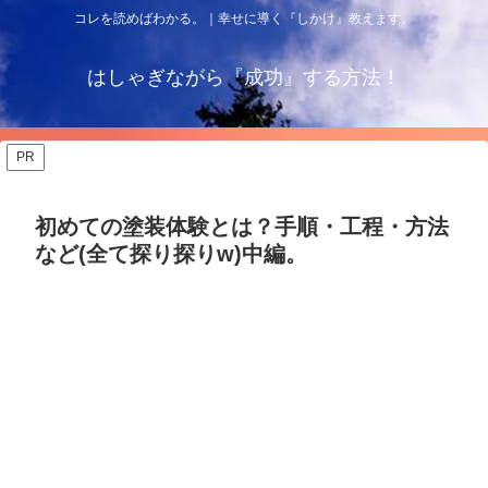
コレを読めばわかる。｜幸せに導く『しかけ』教えます。
はしゃぎながら『成功』する方法！
PR
初めての塗装体験とは？手順・工程・方法
など(全て探り探りw)中編。