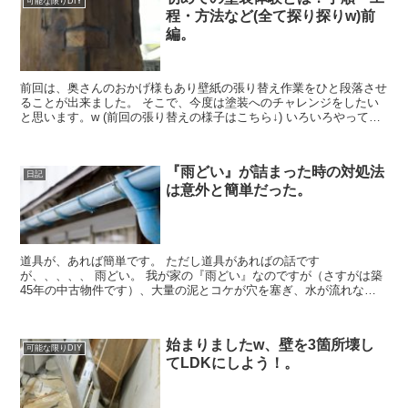
可能な限りDIY
程・方法など(全て探り探りw)前
編。
前回は、奥さんのおかげ様もあり壁紙の張り替え作業をひと段落させ
ることが出来ました。 そこで、今度は塗装へのチャレンジをしたい
と思います。w (前回の張り替えの様子はこちら↓) いろいろやってる
なぁ〜w 築古の一軒家だけに、躊躇することなく好...
『雨どい』が詰まった時の対処法
日記
は意外と簡単だった。
道具が、あれば簡単です。 ただし道具があればの話です
が、、、、、 雨どい。 我が家の『雨どい』なのですが（さすがは築
45年の中古物件です）、大量の泥とコケが穴を塞ぎ、水が流れなく
なっていました。 雨の日になると屋根を伝って、流れずに溢れ出
た...
始まりましたw、壁を3箇所壊し
可能な限りDIY
てLDKにしよう！。