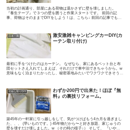
当初の計画通り、部屋にある荷物は退かさずに壁を壊しました。
『養生テープ』で３つの壁を囲うと作業スタートです。 前回の記
事、荷物はそのままでDIYをしよう！は、こちら↓ 前回の記事でも載
せましたがホームセンターで買ってきたコイツ↓を使います...
激安激雑キャンピングカーDIY(カ
日本一周
ーテン取り付け)
最初に手をつけたのはカーテン。 なぜなら、家にあるベット台と布
団セットさえ入れてしまえば、それだけで車中泊できちゃうから。w
意味もなく泊まりたかったし、秘密基地みたいでワクワクできそう。
www まずは、車の窓に仮のカーテンとみなした新聞紙...
わずか200円で出来た！ほぼ『無
可能な限りDIY
料』の裏技リフォーム。
築45年の一軒家に引っ越しをして、気がつけばもう4カ月を過ぎまし
た、、、 (早いものです。) 45年物だから〜と好き放題、家じゅうの
壁を壊すだけ壊しました。w （その時の様子↓） そして、 『いやぁ