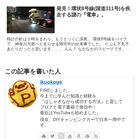
発見！環状8号線(国道311号)を疾
日記
走する謎の『電車』。
時計の針は０時をまわり、もうとっくに深夜。 環状8号線をバイク
で、神奈川方面へと走らせる帰宅中の出来事でした。 たぶん下丸子
あたりだったと思います、、、 んん？ なかなかのスピードです。 右
側の追い越し車線から一台の大型トラックが、それなり...
この記事を書いた人
ikuokoge
FIREしました。
今までに学んだ知識と経験を
『はしゃぎながら成功する方法』と題して
ブログと電子書籍で発信中！
最近はYouTubeも始めました。
現在、DIYキャンピングカーで日本一周中で
す。