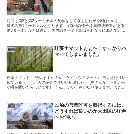
前回は第3と第2ターミナルの見学をしてきましたが今回はついに、
最後の第1ターミナルとなります。 (前回の様子↓) 国際便発着がある
第3ターミナルとは違い、国内線ターミナルはそれなりに混んでいて
賑わっていました。 クリスマスツリー いいですね...
珪藻土マットぉぉ〜！すっかりハ
日記
マってしまいました。
珪藻土マット！ 読めますか？w 『ケイソウドマット』 最近流行り始
めているらしく、人の紹介で使い始めました。 (奥さんが、何処から
か噂を聞いたらしいです） うん。 いい！w かなり使えます。まだ使
い始めて1か月も経っていないので、詳しくはな...
民泊の営業許可を取得するには、
日記
どうすれば良いのか大田区の庁舎
へお伺い。