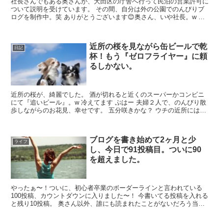
社長さんでもある奥さんが、大田区の庁舎へ行って民泊の営業許可に
ついて説明を受けています。 その間、自分は外の公園でのんびりブ
ログを制作中。笑 ありがとうございます😊奥さん、いや社長。w 今
日も天気が良くて、風が爽やか。 さわさわ 良い気持ち...
近所の桜を見ながら缶ビールで乾
日記
杯！もう『ゼロフライヤー』に頼
るしかない。
近所の桜が、綺麗でした。 酒が切れると近くのスーパーかコンビニ
にて『追いビール』。w 冷えてます ぷはー 夫婦２人で、のんびり散
歩しながらのお花見、幸せです。 五分咲きかな？ ウチの近所には桜
並木が続く、ちょっとした通りなんかがありまして、...
ブログを書き始めて2ヶ月と少
ライフ
し、今日で91投稿目。ついに90
を超えました。
やったぁ〜！ついに、初心者卒業のボーダーラインと言われている
100投稿、カウントダウンに入りました〜！ 今書いてる投稿を入れる
と残り10投稿。 奥さん以外、誰にも読まれたことがないだろう当ブ
ログも、悩みながら、時には凹んだりしながら、それで...