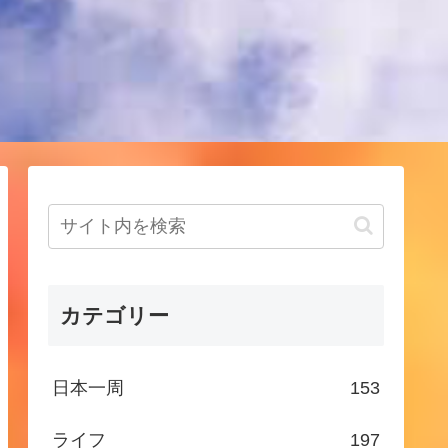
！
カテゴリー
日本一周
153
ライフ
197