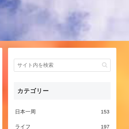
！
カテゴリー
日本一周
153
ライフ
197