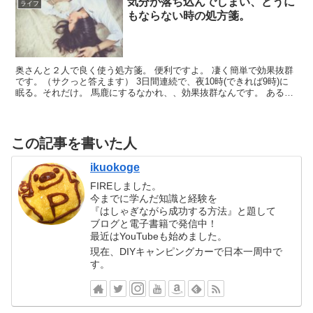
気分が落ち込んでしまい、どうに
ライフ
もならない時の処方箋。
奥さんと２人で良く使う処方箋。 便利ですよ。 凄く簡単で効果抜群
です。（サクっと答えます） 3日間連続で、夜10時(できれば9時)に
眠る。それだけ。 馬鹿にするなかれ、、効果抜群なんです。 ある国
で、昔から言い伝えられている生活の格言にもあ...
この記事を書いた人
ikuokoge
FIREしました。
今までに学んだ知識と経験を
『はしゃぎながら成功する方法』と題して
ブログと電子書籍で発信中！
最近はYouTubeも始めました。
現在、DIYキャンピングカーで日本一周中で
す。