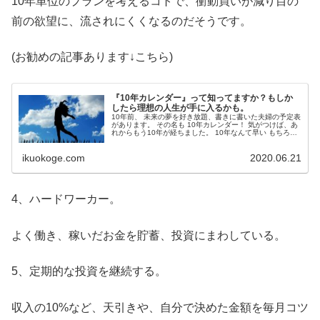
10年単位のプランを考えるコトで、衝動買いが減り目の
前の欲望に、流されにくくなるのだそうです。
(お勧めの記事あります↓こちら)
『10年カレンダー』って知ってますか？もしか
したら理想の人生が手に入るかも。
10年前、 未来の夢を好き放題、書きに書いた夫婦の予定表
があります。 その名も 10年カレンダー！ 気がつけば、あ
れからもう10年が経ちました。 10年なんて早い もちろ
ん、この10年間いろんな事がありました、、、泣き、笑
い、悔しい思い、成...
ikuokoge.com
2020.06.21
4、ハードワーカー。
よく働き、稼いだお金を貯蓄、投資にまわしている。
5、定期的な投資を継続する。
収入の10%など、天引きや、自分で決めた金額を毎月コツ