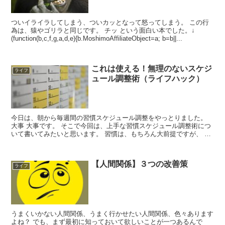
ついイライラしてしまう、ついカッとなって怒ってしまう。 この行
為は、猿やゴリラと同じです。 チッ という面白い本でした。↓
(function(b,c,f,g,a,d,e){b.MoshimoAffiliateObject=a; b=b||...
これは使える！無理のないスケジ
ライフ
ュール調整術（ライフハック）
今日は、朝から毎週間の習慣スケジュール調整をやっとりました。
大事 大事です。 そこで今回は、上手な習慣スケジュール調整術につ
いて書いてみたいと思います。 習慣は、もちろん大前提ですが、 そ
の習慣に無理が出ないよう、自分ができるペースに、ス...
【人間関係】３つの改善策
ライフ
うまくいかない人間関係、うまく行かせたい人間関係、色々あります
よね？ でも、まず最初に知っておいて欲しいことが一つあるんで