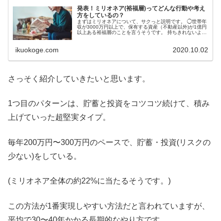
発表！ミリオネア(裕福層)ってどんな行動や考え
方をしているの？
まずはミリオネアについて、サクっと説明です。 ◯世帯年
収が3000万円以上で、保有する資産（不動産以外)が1億円
以上ある裕福層のことを言うそうです。 持ちきれないよ
ー。 (超裕福層はビリオネアというそうです。) そんな凄い
人達が、普段どうい...
ikuokoge.com
2020.10.02
さっそく紹介していきたいと思います。
1つ目のパターンは、貯蓄と投資をコツコツ続けて、積み
上げていった超堅実タイプ。
毎年200万円〜300万円のペースで、貯蓄・投資(リスクの
少ない)をしている。
(ミリオネア全体の約22%に当たるそうです。)
この方法が1番実現しやすい方法だと言われていますが、
平均で30〜40年かかる長期的なやり方です。