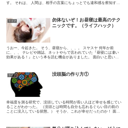
す。 それは、 人間は、相手の言葉にちょっとでも違和感を察知する
と脅威を感じたり心拍数があがってしまうということを。 ...
勿体ないぞ！お昼寝は最高のテク
ライフ
ニックです。（ライフハック）
うおー、今起きた。 そう、昼寝から、、、。 スヤスヤ 何年か前
に、、、 テレビや雑誌、ネットやらで言われていた『昼寝には凄い
効果がある！』という本を読む機会がありました。 面白いと思い、
夫婦で何度か実践しようと始めたものの これが、なかなか...
没頭脳の作り方①
ライフ
幸福度を測る研究で、没頭している時間が長い人ほど幸せを感じてい
ることがわかった。 （没頭とは時間も自分も忘れるぐらい目の前の
ことに没入している状態。） そうか、これが幸せだったのか！ 面白
いのが、その幸福感は自分の好きな事、そうじゃない事に...