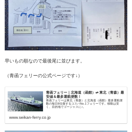
早いもの順なので最後尾に並びます。
（青函フェリーの公式ページです↓）
青函フェリー｜北海道（函館）⇌ 東北（青森）最
安値＆最多運航便数！
青函フェリーは東北（青森）と北海道（函館）最多運航便
数の毎日8往復するコスパNo.1フェリーです。移動は安
く、目的地でゴージャスに♪。
www.seikan-ferry.co.jp