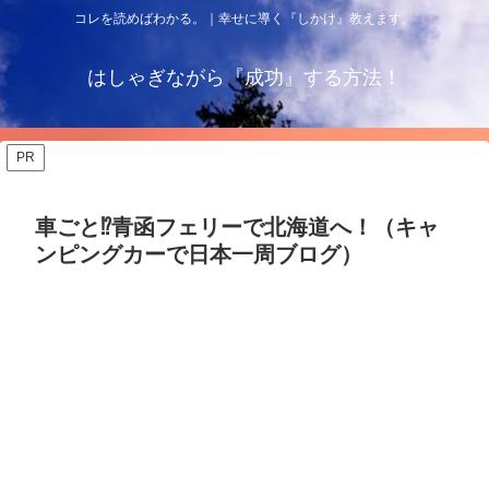
コレを読めばわかる。｜幸せに導く『しかけ』教えます。
はしゃぎながら『成功』する方法！
PR
車ごと⁉︎青函フェリーで北海道へ！（キャ
ンピングカーで日本一周ブログ）