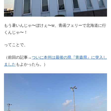
もう暑いんじゃ〜ぼけぇ〜w、青函フェリーで北海道に行
くんじゃ〜！
ってことで、
（前回の記事→
ついに本州は最後の県『青森県』に突入し
ました
もよかったら。）