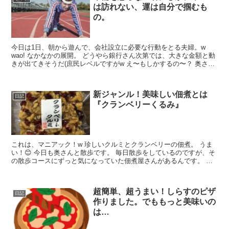
は訪れない、運は自分で掴むも
の。
今日は1日、朝から遊んで、会社設立に必要な行動をとる夫婦。w
wao! なかなかの展開。 どうやら銀行さん次第では、大きな金額と動
きが出てきそうだ(庶民レベルですがw え〜もしかするの〜？ 奥さん
はずっとドキドキしっぱなしで、お喋りしっぱな...
新ジャンル！美味しい佃煮とは
日記
『クランベリーくるみ』
これは、マニアック！w 珍しいクルミとクランベリーの佃煮。 うま
い！😊 今日も奥さんと散歩です。 毎日散歩をしているのですが、そ
の散歩コースにずっと気になっていた佃煮屋さんがあるんです。 い
つかお酒のツマミにしてやろうと狙っていたやつです。...
超簡単、超うまい！しらすのピザ
日記
作りました。でももっと美味いの
は…