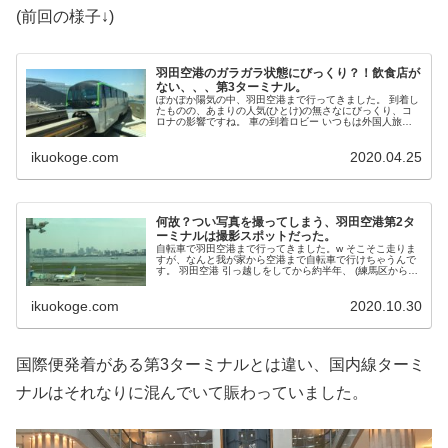
(前回の様子↓)
羽田空港のガラガラ状態にびっくり？！飲食店が
ない、、、第3ターミナル。
ぽかぽか陽気の中、羽田空港まで行ってきました。 到着し
たものの、あまりの人気(ひとけ)の無さなにびっくり、コ
ロナの影響ですね。 車の到着ロビー いつもは外国人旅行
者、業者さんやらでごった返しているのですが、この通
り、すっからかん。 あまりの...
ikuokoge.com
2020.04.25
何故？つい写真を撮ってしまう、羽田空港第2タ
ーミナルは撮影スポットだった。
自転車で羽田空港まで行ってきました。w そこそこ走りま
すが、なんと我が家から空港まで自転車で行けちゃうんで
す。 羽田空港 引っ越しをしてから約半年、 (練馬区から大
田区へ転居) 最初に観に行った時ほどの感動は無くなりま
したが、やっぱり空港は...
ikuokoge.com
2020.10.30
国際便発着がある第3ターミナルとは違い、国内線ターミ
ナルはそれなりに混んでいて賑わっていました。