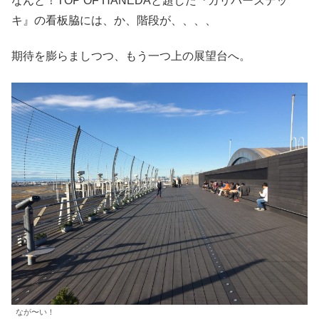
なんと！TOP OF HANEDAと題した『ガリバーズデッ
キ』の看板脇には、か、階段が、、、、
期待を膨らましつつ、もう一つ上の展望台へ。
なが〜い！