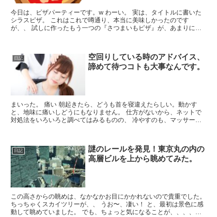
今日は、ピザパーティーです。w わーい。 実は、タイトルに書いた
シラスピザ。 これはこれで噂通り、本当に美味しかったのです
が、、 試しに作ったもう一つの『さつまいもピザ』が、あまりにも
美味しくて、びっくりしたんです。w (ピザ生地を作った時...
空回りしている時のアドバイス、
日記
諦めて待つコトも大事なんです。
まいった。 痛い 朝起きたら、どうも首を寝違えたらしい。動かす
と、地味に痛いしどうにもなりません。 仕方がないから、ネットで
対処法をいろいろと調べてはみるものの、 冷やすのも、マッサージ
するのもいけないらしく、治るまで安静なんだそうです、ど...
謎のレールを発見！東京丸の内の
日記
高層ビルを上から眺めてみた。
この高さからの眺めは、なかなかお目にかかれないので貴重でした。
ちっちゃくスカイツリーが、、 うお〜、凄い！ と、最初は景色に感
動して眺めていました。 でも、ちょっと気になることが、、、、