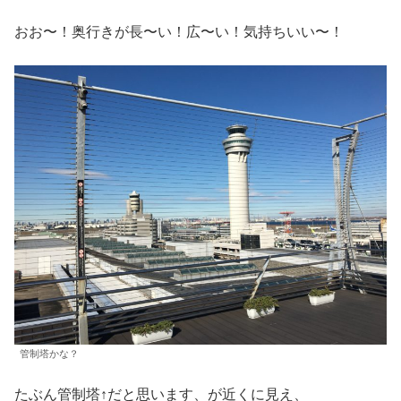
おお〜！奥行きが長〜い！広〜い！気持ちいい〜！
管制塔かな？
たぶん管制塔↑だと思います、が近くに見え、