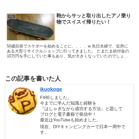
『ヘリポートがあるぞ！タイミングよく着陸の瞬間とか...
鞄からサッと取り出したアノ乗り
日記
物でスイスイ帰りたい！
50歳目前でスケボーを始めることに、、、、w 先日夫婦で、近所に
ある大型リサイクルショップに行ってきました。 たまたま給付金の
10万円を手にしていた事もあり、気が大きくなっていたのでしょうw
手頃な値段で飾られていたスケートボードに、つい手...
この記事を書いた人
ikuokoge
FIREしました。
今までに学んだ知識と経験を
『はしゃぎながら成功する方法』と題して
ブログと電子書籍で発信中！
最近はYouTubeも始めました。
現在、DIYキャンピングカーで日本一周中で
す。