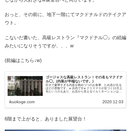
おっと、その前に、地下一階にてマクドナルドのテイクア
ウト。
こないだ書いた、高級レストラン『マクドナル◯』の続編
みたいになりそうですが、、、w
(前編はこちら↓w)
ゴージャスな高級レストラン！その名もマクドナ
ル◯。(内装が半端ないです。)
巨大で豪華すぎる内装を眺めつつのお食事、ため息が出る
ほどの景観です。w 店内ですw クリスマスが近づく12月上
旬というのもあり、お店から見えるイルミネーションはと
ても綺麗でした。 JR大森駅より徒歩3分『大森ベルポー
ト』ビル内にあるお店です...
ikuokoge.com
2020.12.03
6階まで上がると、ありました展望台！